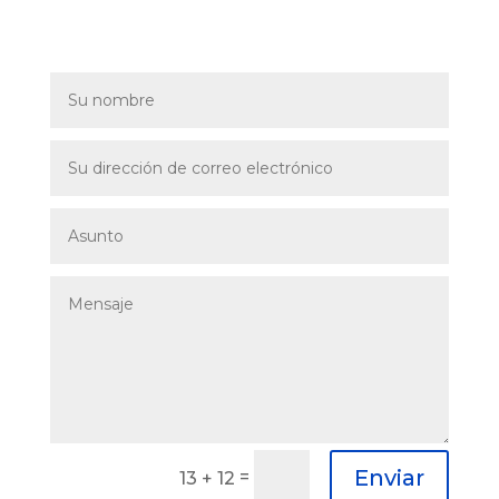
Enviar
=
13 + 12