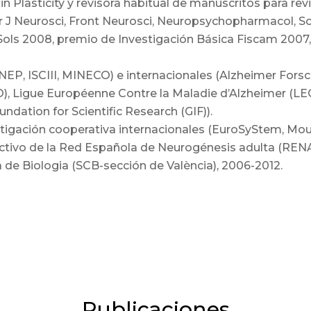
n Plasticity y revisora habitual de manuscritos para rev
 J Neurosci, Front Neurosci, Neuropsychopharmacol, Sci
Sols 2008, premio de Investigación Básica Fiscam 2007, 
EP, ISCIII, MINECO) e internacionales (Alzheimer Forschu
), Ligue Européenne Contre la Maladie d’Alzheimer (L
dation for Scientific Research (GIF)).
estigación cooperativa internacionales (EuroSyStem, M
ctivo de la Red Española de Neurogénesis adulta (RENA
 de Biologia (SCB-sección de València), 2006-2012.
Publicaciones