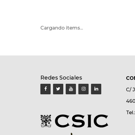
Cargando items...
Redes Sociales
CO
C/ 
460
Tel