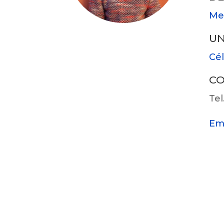
Met
UN
Cél
C
Tel
Em