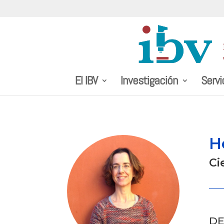
El IBV
Investigación
Servi
H
Ci
D