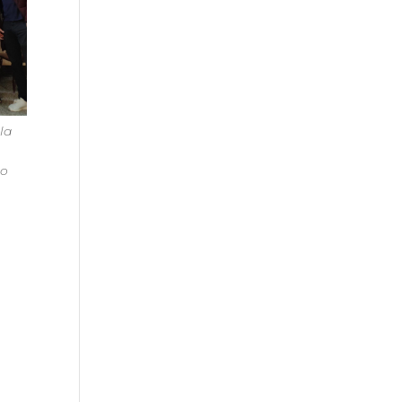
la
po