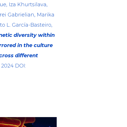
, Iza Khurtsilava,
rei Gabrielian, Marika
o L. García-Basteiro,
etic diversity within
rored in the culture
ross different
2024 DOI: