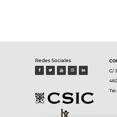
Redes Sociales
CO
C/ 
460
Tel