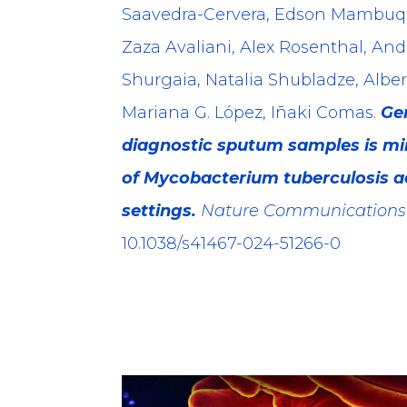
Saavedra-Cervera, Edson Mambuque
Zaza Avaliani, Alex Rosenthal, And
Shurgaia, Natalia Shubladze, Albert
Mariana G. López, Iñaki Comas.
Gen
diagnostic sputum samples is mir
of Mycobacterium tuberculosis ac
settings.
Nature Communications
10.1038/s41467-024-51266-0