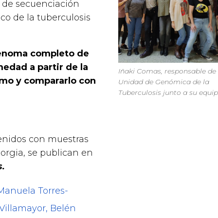
 de secuenciación
co de la tuberculosis
genoma completo de
medad a partir de la
Iñaki Comas, responsable de 
rmo y compararlo con
Unidad de Genómica de la
Tuberculosis junto a su equi
tenidos con muestras
rgia, se publican en
.
 Manuela Torres-
Villamayor, Belén