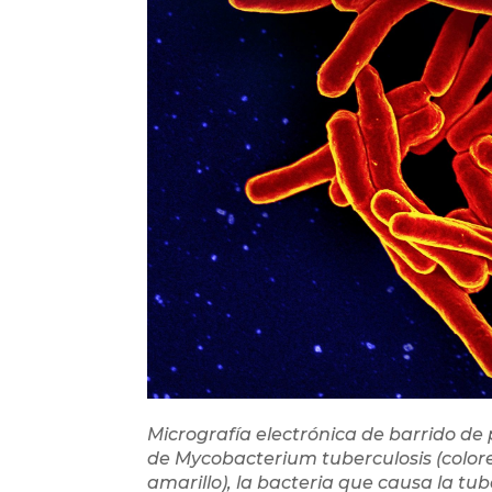
Micrografía electrónica de barrido de 
de Mycobacterium tuberculosis (color
amarillo), la bacteria que causa la tub