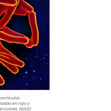
partículas
eadas en rojo y
erculosis. NIAID