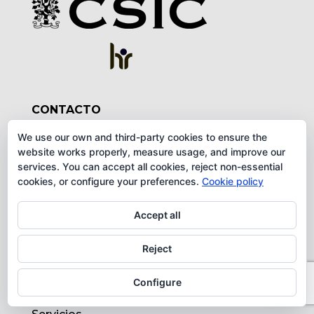
CONTACTO
C/ Jaime Roig, 11
We use our own and third-party cookies to ensure the
website works properly, measure usage, and improve our
46010 - Valencia
services. You can accept all cookies, reject non-essential
cookies, or configure your preferences.
Cookie policy
Tel.: +34-963391760
Accept all
SECCIONES
Reject
Quiénes somos
Configure
Departamentos