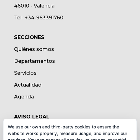
46010 - Valencia
Tel.: +34-963391760
SECCIONES
Quiénes somos
Departamentos
Servicios
Actualidad
Agenda
AVISO LEGAL
We use our own and third-party cookies to ensure the
Aviso legal
website works properly, measure usage, and improve our
services. You can accept all cookies, reject non-essential