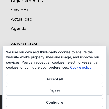
Departamentos
Servicios
Actualidad
Agenda
AVISO LEGAL
We use our own and third-party cookies to ensure the
Aviso legal
website works properly, measure usage, and improve our
services. You can accept all cookies, reject non-essential
Política de cookies
cookies, or configure your preferences.
Cookie policy
Protección de datos
Accept all
Reject
© Instituto de Biomedicina de Valencia -
Configure
CSIC. Todos los derechos reservados.