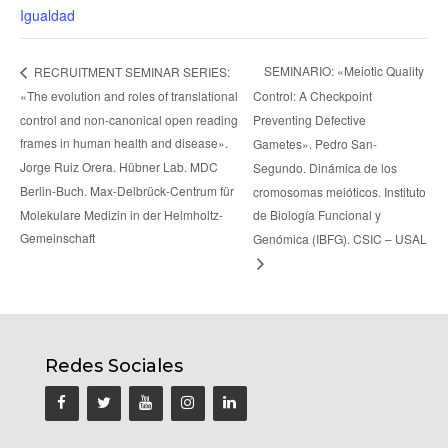
Igualdad
SEMINARIO: «Meiotic Quality
RECRUITMENT SEMINAR SERIES:
«The evolution and roles of translational
Control: A Checkpoint
control and non-canonical open reading
Preventing Defective
frames in human health and disease».
Gametes». Pedro San-
Jorge Ruiz Orera. Hübner Lab. MDC
Segundo. Dinámica de los
Berlin-Buch. Max-Delbrück-Centrum für
cromosomas meióticos. Instituto
Molekulare Medizin in der Helmholtz-
de Biología Funcional y
Gemeinschaft
Genómica (IBFG). CSIC – USAL
Redes Sociales