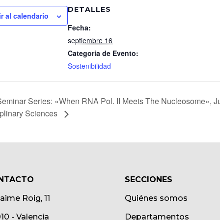
DETALLES
r al calendario
Fecha:
septiembre 16
Categoría de Evento:
Sostenibilidad
eminar Series: «When RNA Pol. II Meets The Nucleosome», Julio
ciplinary Sciences
NTACTO
SECCIONES
Jaime Roig, 11
Quiénes somos
10 - Valencia
Departamentos