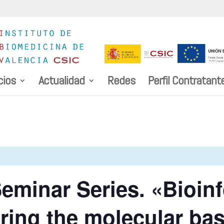
cios
Actualidad
Redes
Perfil Contratant
eminar Series. «Bioin
ering the molecular ba