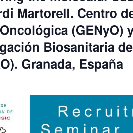
rdi Martorell. Centro 
n Oncológica (GENyO) 
igación Biosanitaria d
AO). Granada, España