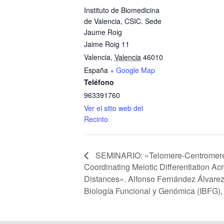
Instituto de Biomedicina
de Valencia, CSIC. Sede
Jaume Roig
Jaime Roig 11
Valencia
,
Valencia
46010
España
+ Google Map
Teléfono
963391760
Ver el sitio web del
Recinto
SEMINARIO: «Telomere-Centromere
Coordinating Meiotic Differentiation Ac
Distances». Alfonso Fernández Álvarez. 
Biología Funcional y Genómica (IBFG