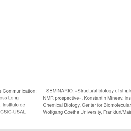
SEMINARIO: «Structural biology of singl
 Communication:
ross Long
NMR prospective». Konstantin Mineev. Inst
Instituto de
Chemical Biology, Center for Biomolecul
), CSIC-USAL
Wolfgang Goethe University, Frankfurt/Ma