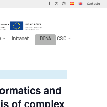
Contacto
e
Intranet
DONA
CSIC
formatics and
sis of complex