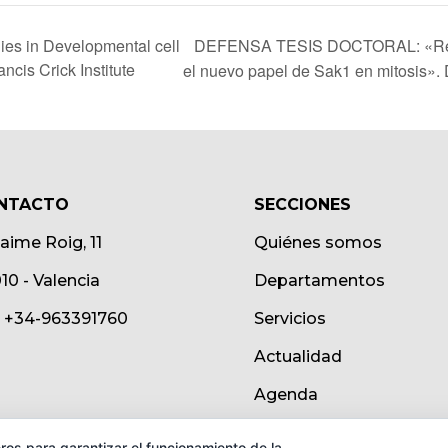
DEFENSA TESIS DOCTORAL: «Regul
ies in Developmental cell
ncis Crick Institute
el nuevo papel de Sak1 en mitosis».
NTACTO
SECCIONES
Jaime Roig, 11
Quiénes somos
10 - Valencia
Departamentos
.: +34-963391760
Servicios
Actualidad
Agenda
ros para garantizar el funcionamiento de la