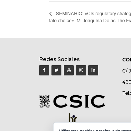
SEMINARIO: «Cis regulatory strateg
fate choice». M. Joaquina Delás The Fra
Redes Sociales
CO
C/ 
460
Tel
Utilizamos cookies propias y de terce