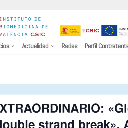
cios
Actualidad
Redes
Perfil Contratant
XTRAORDINARIO: «Gl
 double strand break».