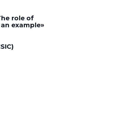
he role of
s an example»
SIC)