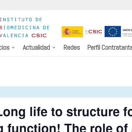
cios
Actualidad
Redes
Perfil Contratant
ng life to structure f
 function! The role of