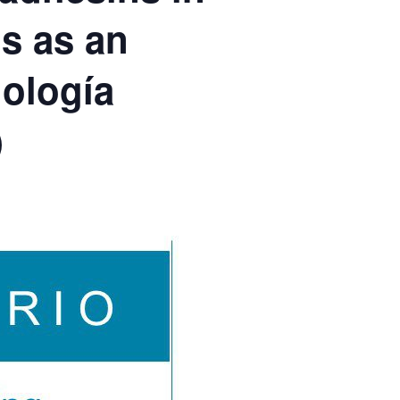
s as an
iología
)