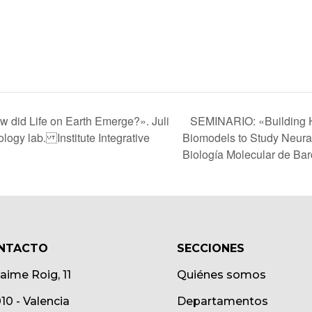
SEMINARIO: «Building 
 did Life on Earth Emerge?». Juli
logy lab. Institute Integrative
Biomodels to Study Neural 
Biología Molecular de Ba
NTACTO
SECCIONES
Jaime Roig, 11
Quiénes somos
10 - Valencia
Departamentos