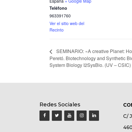
España
+ Google Map
Teléfono
963391760
Ver el sitio web del
Recinto
SEMINARIO: «A creative Planet: How
Peretó. Biotechnology and Synthetic Bio
System Biology I2SysBio. (UV – CSIC)
Redes Sociales
CO
C/ 
460