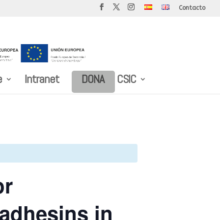
Contacto
e
Intranet
DONA
CSIC
or
 adhesins in