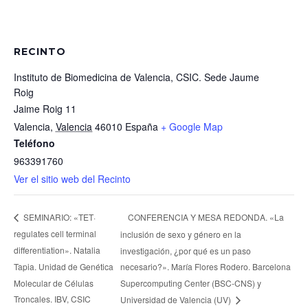
RECINTO
Instituto de Biomedicina de Valencia, CSIC. Sede Jaume
Roig
Jaime Roig 11
Valencia
,
Valencia
46010
España
+ Google Map
Teléfono
963391760
Ver el sitio web del Recinto
CONFERENCIA Y MESA REDONDA. «La
SEMINARIO: «TET·
regulates cell terminal
inclusión de sexo y género en la
differentiation». Natalia
investigación, ¿por qué es un paso
Tapia. Unidad de Genética
necesario?». María Flores Rodero. Barcelona
Molecular de Células
Supercomputing Center (BSC-CNS) y
Troncales. IBV, CSIC
Universidad de Valencia (UV)