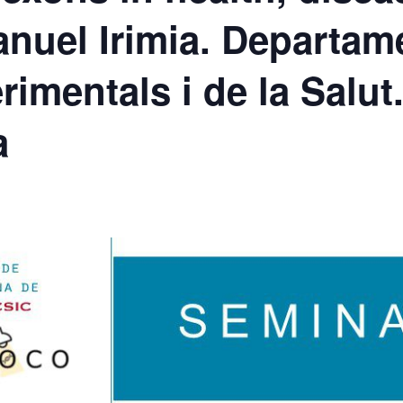
anuel Irimia. Departam
imentals i de la Salut.
a