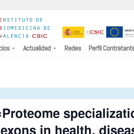
cios
Actualidad
Redes
Perfil Contratant
roteome specializatio
oexons in health, dise