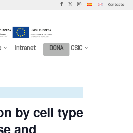
Contacto
e
Intranet
DONA
CSIC
n by cell type
ase and