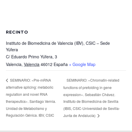
RECINTO
Instituto de Biomedicina de Valencia (IBV), CSIC – Sede
Yúfera
C/ Eduardo Primo Yúfera, 3
Valencia
,
Valencia
46012
España
+ Google Map
SEMINARIO: «Chromatin-related
SEMINARIO: «Pre-mRNA
alternative splicing: metabolic
functions of prefolding in gene
regulation and novel RNA
expression». Sebastián Chávez.
therapeutics». Santiago Vernia.
Instituto de Biomedicina de Sevilla
Unidad de Metabolismo y
(IBIS, CSIC-Universidad de Sevilla-
Regulación Génica. IBV, CSIC
Junta de Andalucía)