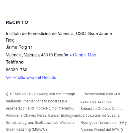
RECINTO
Instituto de Biomedicina de Valencia, CSIC. Sede Jaume
Roig
Jaime Roig 11
Valencia
,
Valencia
46010
España
+ Google Map
Teléfono
963391760
Ver el sitio web del Recinto
Presentación libro «La
SEMINARIO: «Rewiring cell fate through
metabolic interventions to boost tissue
osadía de Eva», de
regeneration and improve tumor therapy».
Sebastián Chávez. Con la
Almudena Chaves Pérez. Cancer Biology and
participación de Susana
Genetic program, Scott Lowe lab, Memorial
Rodríguez-Navarro del IBV y
Sloan Kettering (MSKCC)
Amparo Querol del IATA