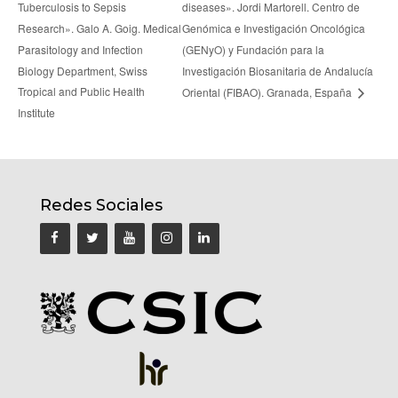
Tuberculosis to Sepsis
diseases». Jordi Martorell. Centro de
Research». Galo A. Goig. Medical
Genómica e Investigación Oncológica
Parasitology and Infection
(GENyO) y Fundación para la
Biology Department, Swiss
Investigación Biosanitaria de Andalucía
Tropical and Public Health
Oriental (FIBAO). Granada, España
Institute
Redes Sociales