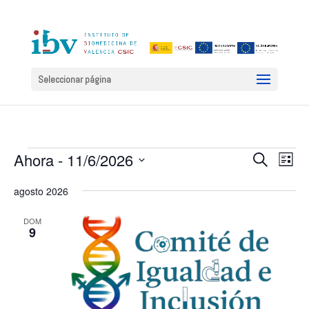
Seleccionar página
Eventos
Naveg
Na
Ahora
 - 
11/6/2026
Buscar
Lista
de
de
Selecciona
vis
agosto 2026
la
búsqu
de
fecha.
y
Ev
DOM
9
vistas
de
Event