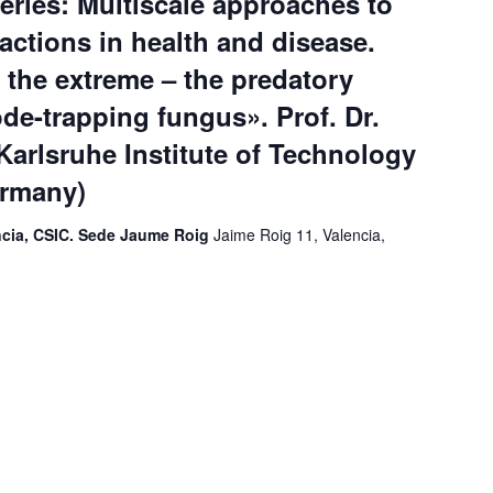
ries: Multiscale approaches to
actions in health and disease.
t the extreme – the predatory
ode-trapping fungus». Prof. Dr.
Karlsruhe Institute of Technology
ermany)
encia, CSIC. Sede Jaume Roig
Jaime Roig 11, Valencia,