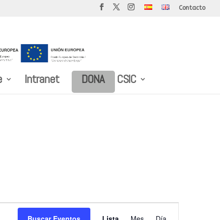
Contacto
e
Intranet
DONA
CSIC
Navegación
Buscar Eventos
Lista
Mes
Día