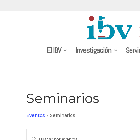
El IBV
Investigación
Servi
Seminarios
Eventos
Seminarios
Eventos
Navegación
Introduce