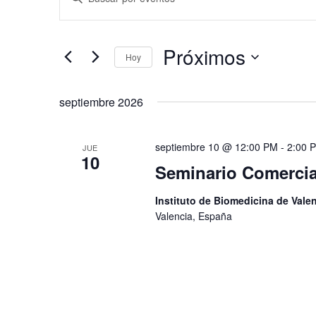
de
la
búsqueda
palabra
clave.
y
Próximos
Busca
Hoy
vistas
Eventos
Selecciona
de
para
la
Eventos
la
septiembre 2026
fecha.
palabra
clave.
septiembre 10 @ 12:00 PM
-
2:00 
JUE
10
Seminario Comercia
Instituto de Biomedicina de Val
Valencia, España