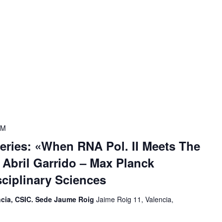
PM
eries: «When RNA Pol. II Meets The
Abril Garrido – Max Planck
isciplinary Sciences
encia, CSIC. Sede Jaume Roig
Jaime Roig 11, Valencia,