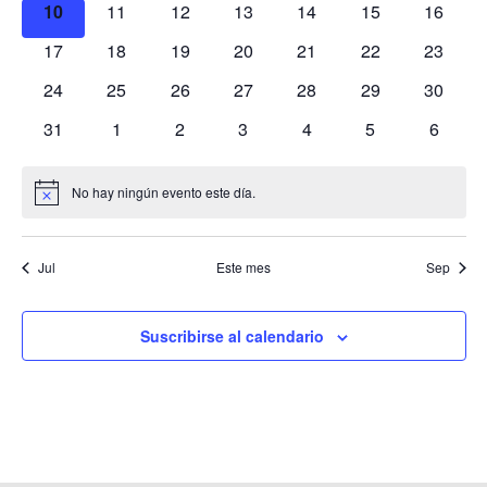
de
0
0
0
0
0
0
0
10
11
12
13
14
15
16
Event
eventos
eventos
eventos
eventos
eventos
eventos
eventos
0
0
0
0
0
0
0
17
18
19
20
21
22
23
eventos
eventos
eventos
eventos
eventos
eventos
eventos
0
0
0
0
0
0
0
24
25
26
27
28
29
30
eventos
eventos
eventos
eventos
eventos
eventos
eventos
0
0
0
0
0
0
0
31
1
2
3
4
5
6
eventos
eventos
eventos
eventos
eventos
eventos
evento
No hay ningún evento este día.
Aviso
Jul
Este mes
Sep
Suscribirse al calendario