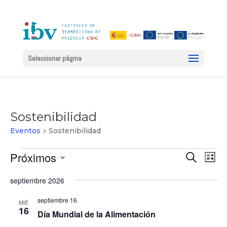
Seleccionar página
Sostenibilidad
Eventos
Sostenibilidad
Eventos
Naveg
Na
Próximos
Buscar
Lista
de
de
Selecciona
vis
septiembre 2026
la
búsqu
de
fecha.
y
septiembre 16
Ev
MIÉ
16
vistas
Día Mundial de la Alimentación