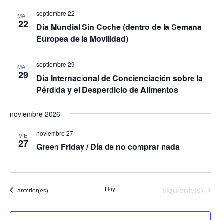
de
Event
septiembre 22
MAR
22
Día Mundial Sin Coche (dentro de la Semana
Europea de la Movilidad)
septiembre 29
MAR
29
Día Internacional de Concienciación sobre la
Pérdida y el Desperdicio de Alimentos
noviembre 2026
noviembre 27
VIE
27
Green Friday / Día de no comprar nada
Eventos
Hoy
siguiente(s)
Eventos
anterior(es)