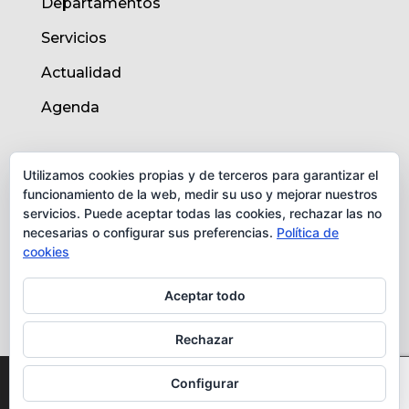
Departamentos
Servicios
Actualidad
Agenda
AVISO LEGAL
Utilizamos cookies propias y de terceros para garantizar el
funcionamiento de la web, medir su uso y mejorar nuestros
Aviso legal
servicios. Puede aceptar todas las cookies, rechazar las no
necesarias o configurar sus preferencias.
Política de
Política de cookies
cookies
Protección de datos
Aceptar todo
Rechazar
© Instituto de Biomedicina de Valencia -
Configurar
CSIC. Todos los derechos reservados.