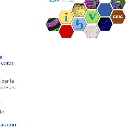
la
votar.
zar la
mpresas
.
de
das con