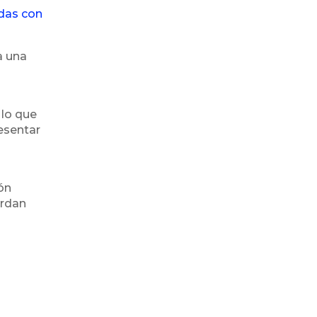
adas con
a una
 lo que
resentar
ón
erdan