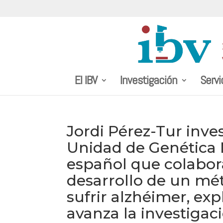
El IBV
Investigación
Servi
Jordi Pérez-Tur inve
Unidad de Genética M
español que colabora
desarrollo de un mét
sufrir alzhéimer, ex
avanza la investiga