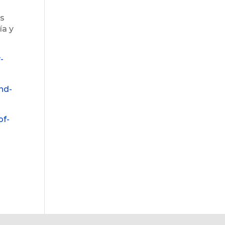
os
ía y
-
nd-
of-