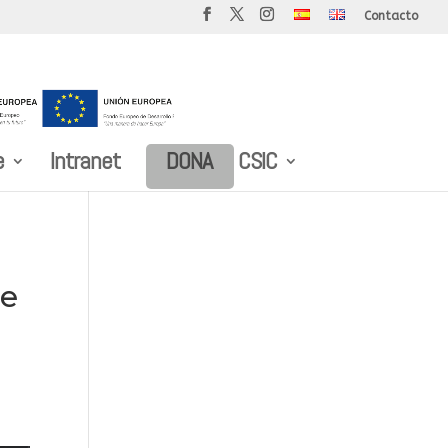
Contacto
e
Intranet
DONA
CSIC
ue