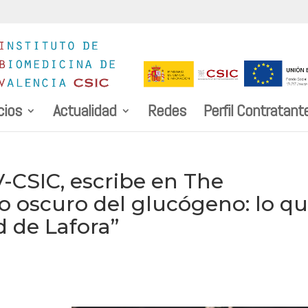
cios
Actualidad
Redes
Perfil Contratant
V-CSIC, escribe en The
do oscuro del glucógeno: lo q
d de Lafora”