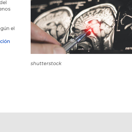
del
menos
egún el
ción
shutterstock