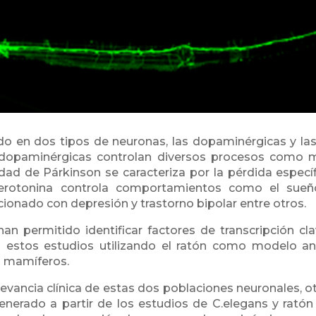
o en dos tipos de neuronas, las dopaminérgicas y la
as dopaminérgicas controlan diversos procesos como m
ad de Párkinson se caracteriza por la pérdida espec
serotonina controla comportamientos como el sueño
cionado con depresión y trastorno bipolar entre otros.
an permitido identificar factores de transcripción c
o estos estudios utilizando el ratón como modelo an
n mamíferos.
levancia clínica de estas dos poblaciones neuronales, ot
enerado a partir de los estudios de C.elegans y rató