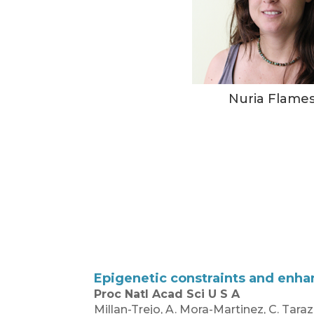
Nuria Flame
Epigenetic constraints and enhan
Proc Natl Acad Sci U S A
Millan-Trejo, A. Mora-Martinez, C. Taraz