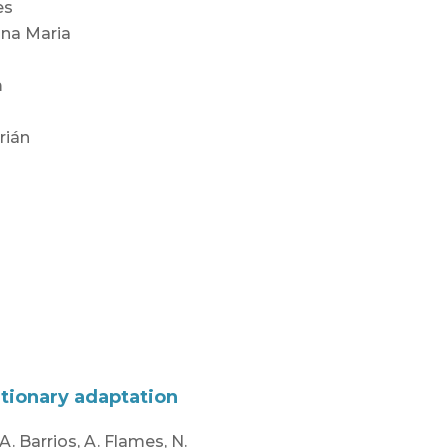
es
ina Maria
m
rián
utionary adaptation
A. Barrios, A. Flames, N.