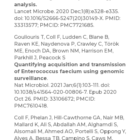
analysis.
Lancet Microbe. 2020 Dec;1(8):e328-e335.
doi: 10.1016/S2666-5247(20)30149-X. PMID:
33313577; PMCID: PMC7721685.
Gouliouris T, Coll F, Ludden C, Blane B,
Raven KE, Naydenova P, Crawley C, Török
ME, Enoch DA, Brown NM, Harrison EM,
Parkhill J, Peacock S
Quantifying acquisition and transmission
of Enterococcus faecium using
genomic
surveillance
.
Nat Microbiol. 2021 Jan;6(1):103-111. doi:
10.1038/s41564-020-00806-7. Epub 2020
Oct 26. PMID: 33106672; PMCID:
PMC7610418.
Coll F, Phelan J, Hill-Cawthorne GA, Nair MB,
Mallard K, Ali S, Abdallah AM, Alghamdi S,
Alsomali M, Ahmed AO, Portelli S, Oppong Y,
Alves A, Bessa TB, Campino S, Caws M,