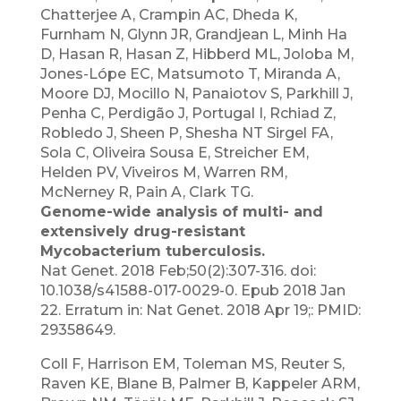
Chatterjee A, Crampin AC, Dheda K,
Furnham N, Glynn JR, Grandjean L, Minh Ha
D, Hasan R, Hasan Z, Hibberd ML, Joloba M,
Jones-Lópe EC, Matsumoto T, Miranda A,
Moore DJ, Mocillo N, Panaiotov S, Parkhill J,
Penha C, Perdigão J, Portugal I, Rchiad Z,
Robledo J, Sheen P, Shesha NT Sirgel FA,
Sola C, Oliveira Sousa E, Streicher EM,
Helden PV, Viveiros M, Warren RM,
McNerney R, Pain A, Clark TG.
Genome-wide analysis of multi- and
extensively drug-resistant
Mycobacterium tuberculosis.
Nat Genet. 2018 Feb;50(2):307-316. doi:
10.1038/s41588-017-0029-0. Epub 2018 Jan
22. Erratum in: Nat Genet. 2018 Apr 19;: PMID:
29358649.
Coll F, Harrison EM, Toleman MS, Reuter S,
Raven KE, Blane B, Palmer B, Kappeler ARM,