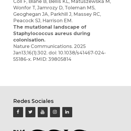
Coll F, Blane B, Bellis KL, Matuszewska M,
Wonfor T, Jamrozy D, Toleman MS,
Geoghegan JA, Parkhill J, Massey RC,
Peacock SJ, Harrison EM.
The mutational landscape of
Staphylococcus aureus during
colonisation.
Nature Communications. 2025
Jan13;16(1):302. doi: 10.1038/s41467-024-
55186-x. PMID: 39805814
Redes Sociales