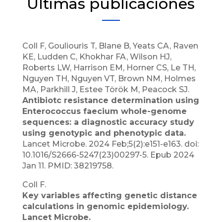
Últimas publicaciones
Coll F, Gouliouris T, Blane B, Yeats CA, Raven
KE, Ludden C, Khokhar FA, Wilson HJ,
Roberts LW, Harrison EM, Horner CS, Le TH,
Nguyen TH, Nguyen VT, Brown NM, Holmes
MA, Parkhill J, Estee Török M, Peacock SJ.
Antibiotc resistance determination using
Enterococcus faecium whole-genome
sequences: a diagnostic accuracy study
using genotypic and phenotypic data.
Lancet Microbe. 2024 Feb;5(2):e151-e163. doi:
10.1016/S2666-5247(23)00297-5. Epub 2024
Jan 11. PMID: 38219758.
Coll F.
Key variables affecting genetic distance
calculations in genomic epidemiology.
Lancet Microbe.