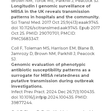
Brown NM, Török ME, Parkhill J, Peacock SJ.
Longitudin l genomic surveillance of
MRSA in the UK reveals transmission
patterns in hospitals and the community.
Sci Transl Med. 2017 Oct 25;9(413):eaak9745.
doi: 10.1126/scitranslmed.aak9745. Epub 2017
Oct 25. PMID: 29070701; PMCID:
PMC5683347.
Coll F, Toleman MS, Harrison EM, Blane B,
Jamrozy D, Brown NM, Parkhill J, Peacock
SJ.
Genomic evaluation of phenotypic
antibiotic susceptibility patterns as a
surrogate for MRSA relatedness and
putative transmission during outbreak
investigations.
Infect Prev Pract. 2024 Dec 26;7(1):100435.
doi: 10.1016/j.infpip.2024.100435. PMID:
39877244.