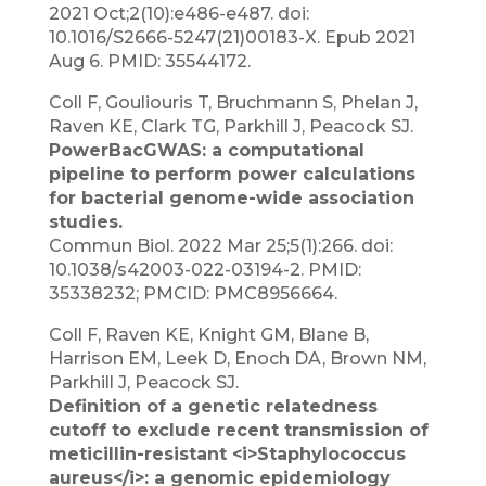
2021 Oct;2(10):e486-e487. doi:
10.1016/S2666-5247(21)00183-X. Epub 2021
Aug 6. PMID: 35544172.
Coll F, Gouliouris T, Bruchmann S, Phelan J,
Raven KE, Clark TG, Parkhill J, Peacock SJ.
PowerBacGWAS: a computational
pipeline to perform power calculations
for bacterial genome-wide association
studies.
Commun Biol. 2022 Mar 25;5(1):266. doi:
10.1038/s42003-022-03194-2. PMID:
35338232; PMCID: PMC8956664.
Coll F, Raven KE, Knight GM, Blane B,
Harrison EM, Leek D, Enoch DA, Brown NM,
Parkhill J, Peacock SJ.
Definition of a genetic relatedness
cutoff to exclude recent transmission of
meticillin-resistant <i>Staphylococcus
aureus</i>: a genomic epidemiology