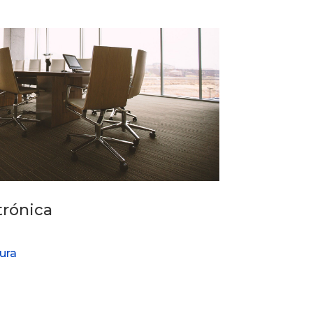
trónica
tura